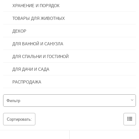
Крепеж
Ведра пластиковые
Системы соединяющихся ящиков
Как убрать раздел с главной
ХРАНЕНИЕ И ПОРЯДОК
Расходные материалы для электроинструмента
Замки
Модульные системы порядка для ящиков
ТОВАРЫ ДЛЯ ЖИВОТНЫХ
Ручной инструмент
Ящики для садового инвентаря
ДЕКОР
Утеплители
ДЛЯ ВАННОЙ И САНУЗЛА
ДЛЯ СПАЛЬНИ И ГОСТИНОЙ
Электроинструмент
ДЛЯ ДАЧИ И САДА
Подвесные потолки
РАСПРОДАЖА
Электрика и освещение
Фильтр
Сортировать: