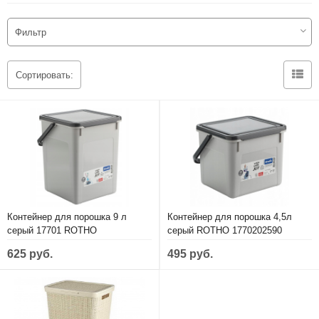
Крепеж
Ведра пластиковые
Системы соединяющихся ящиков
Как убрать раздел с главной
Фильтр
Расходные материалы для электроинструмента
Замки
Модульные системы порядка для ящиков
Ручной инструмент
Ящики для садового инвентаря
Сортировать:
Утеплители
Электроинструмент
Подвесные потолки
Электрика и освещение
Контейнер для порошка 9 л
Контейнер для порошка 4,5л
серый 17701 ROTHO
серый ROTHO 1770202590
625 руб.
495 руб.