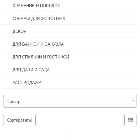
Крепеж
Ведра пластиковые
Системы соединяющихся ящиков
Как убрать раздел с главной
ХРАНЕНИЕ И ПОРЯДОК
Расходные материалы для электроинструмента
Замки
Модульные системы порядка для ящиков
ТОВАРЫ ДЛЯ ЖИВОТНЫХ
Ручной инструмент
Ящики для садового инвентаря
ДЕКОР
Утеплители
ДЛЯ ВАННОЙ И САНУЗЛА
ДЛЯ СПАЛЬНИ И ГОСТИНОЙ
Электроинструмент
ДЛЯ ДАЧИ И САДА
Подвесные потолки
РАСПРОДАЖА
Электрика и освещение
Фильтр
Сортировать: